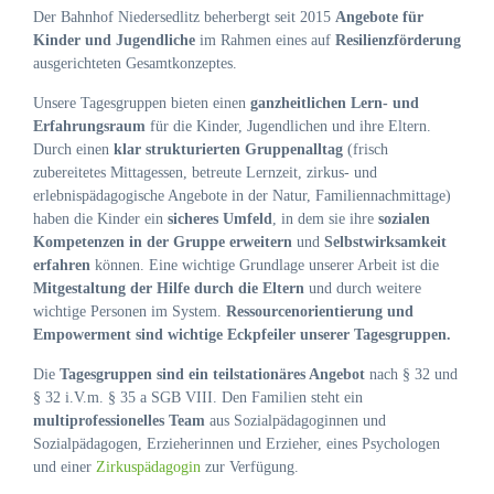
Der Bahnhof Niedersedlitz beherbergt seit 2015
Angebote für
Kinder und Jugendliche
im Rahmen eines auf
Resilienzförderung
ausgerichteten Gesamtkonzeptes.
Unsere Tagesgruppen bieten einen
ganzheitlichen Lern- und
Erfahrungsraum
für die Kinder, Jugendlichen und ihre Eltern.
Durch einen
klar strukturierten Gruppenalltag
(frisch
zubereitetes Mittagessen, betreute Lernzeit, zirkus- und
erlebnispädagogische Angebote in der Natur, Familiennachmittage)
haben die Kinder ein
sicheres Umfeld
, in dem sie ihre
sozialen
Kompetenzen in der Gruppe erweitern
und
Selbstwirksamkeit
erfahren
können. Eine wichtige Grundlage unserer Arbeit ist die
Mitgestaltung der Hilfe durch die Eltern
und durch weitere
wichtige Personen im System.
Ressourcenorientierung und
Empowerment sind wichtige Eckpfeiler unserer Tagesgruppen.
Die
Tagesgruppen sind ein teilstationäres Angebot
nach § 32 und
§ 32 i.V.m. § 35 a SGB VIII. Den Familien steht ein
multiprofessionelles Team
aus Sozialpädagoginnen und
Sozialpädagogen, Erzieherinnen und Erzieher, eines Psychologen
und einer
Zirkuspädagogin
zur Verfügung.